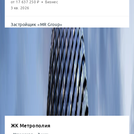
от
17 637 250
₽
Бизнес
3 кв. 2026
Застройщик
«
MR Group
»
Студия
от
26.7
м²
от
18,14
млн
1-комн.
от
41.5
м²
от
23,11
млн
2-комн.
от
52.8
м²
от
26,79
млн
3-комн.
от
78.8
м²
от
32,87
млн
4-комн.
от
99.7
м²
от
41,11
млн
ЖК Метрополия