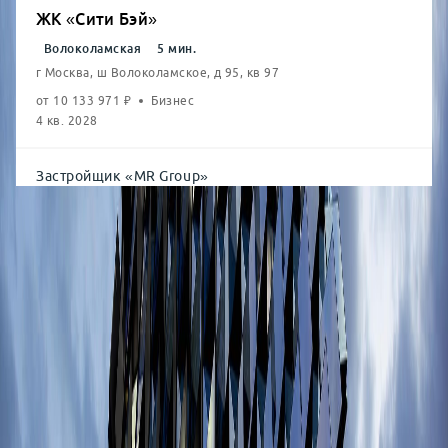
ЖК «Сити Бэй»
Волоколамская
5
мин.
г Москва, ш Волоколамское, д 95, кв 97
от
10 133 971
₽
Бизнес
4 кв. 2028
Застройщик
«
MR Group
»
Студия
от
27.8
м²
от
26,53
млн
1-комн.
от
31.8
м²
от
27,49
млн
2-комн.
от
57.6
м²
от
36,56
млн
3-комн.
от
81.5
м²
от
47,22
млн
4-комн.