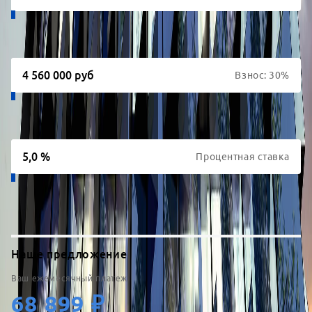
5
лет
10
лет
15
лет
20
лет
Взнос:
30
%
0
%
10
%
15
%
20
%
25
%
30
%
Процентная ставка
0,1
%
6
%
15
%
18
%
Наше предложение
Ваш ежемесячный платеж
68 899
₽