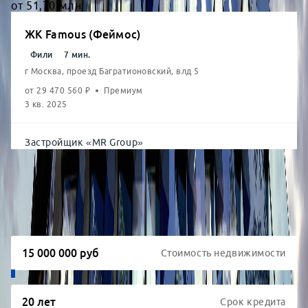
от
51,70
млн
ЖК Famous (Феймос)
Фили
7
мин.
г Москва, проезд Багратионовский, влд 5
от
29 470 560
₽
Премиум
3 кв. 2025
Застройщик
«
MR Group
»
Ипотечный калькулятор
Стоимость недвижимости
Срок кредита