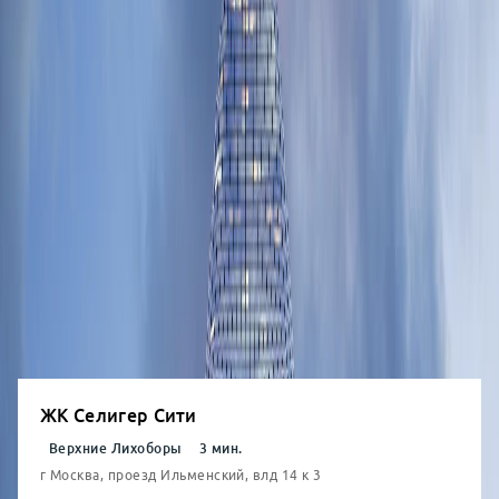
Найти на карте
Квартиры в новостройках (ЖК)
Студия
от
32.4
м²
от
17,64
млн
1-комн.
от
38.3
м²
от
20,42
млн
2-комн.
от
57.7
м²
от
28,60
млн
3-комн.
от
89.2
м²
от
38,42
млн
ЖК Селигер Сити
Верхние Лихоборы
3
мин.
г Москва, проезд Ильменский, влд 14 к 3