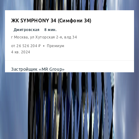
от
132.6
м²
от
90,33
млн
ЖК SYMPHONY 34 (Симфони 34)
Дмитровская
8
мин.
г Москва, ул Хуторская 2-я, влд 34
от
26 526 204
₽
Премиум
4 кв. 2024
Застройщик
«
MR Group
»
Студия
от
30.4
м²
от
20,17
млн
1-комн.
от
40.2
м²
от
24,85
млн
2-комн.
от
62.0
м²
от
34,33
млн
3-комн.
от
85.2
м²