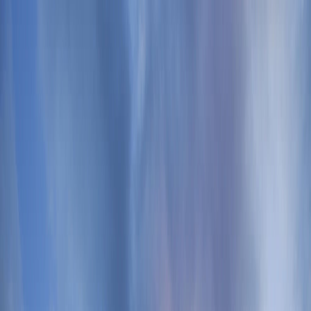
Новостройки
Квартиры
Новостройки на карте
Новостройки
Квартиры
Новостройки на карте
Недвижимость Москвы и
Подмосковья
Показать на карте
Найти квартиру
Полезные ссылки
Подборка новых
новостроек
Дома, сданные за последние полгода, и те, что будут
сданы в ближайшие 6 месяцев.
Смотреть
Выберите квартиру
Студия
от
5.3
млн
от
17.5
м²
1-комн.
от
6.8
млн
от
19.2
м²
2-комн.
от
6.6
млн
от
31.7
м²
3-комн.
от
9.4
млн
от
49.0
м²
4-комн.
от
12.4
млн
от
61.6
м²