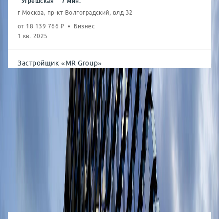
Угрешская
7
мин.
г Москва, пр-кт Волгоградский, влд 32
от
18 139 766
₽
Бизнес
1 кв. 2025
Застройщик
«
MR Group
»
Студия
от
21.9
м²
от
10,13
млн
1-комн.
от
36.5
м²
от
12,88
млн
2-комн.
от
52.3
м²
от
17,11
млн
3-комн.
от
71.6
м²
от
22,13
млн
4-комн.
от
95.0
м²
от
30,16
млн