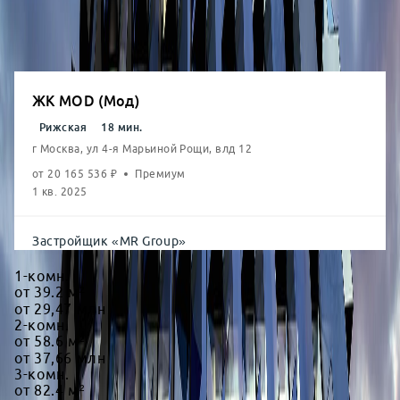
от
45,22
млн
4-комн.
от
106.1
м²
от
57,37
млн
ЖК MOD (Мод)
Рижская
18
мин.
г Москва, ул 4-я Марьиной Рощи, влд 12
от
20 165 536
₽
Премиум
1 кв. 2025
Застройщик
«
MR Group
»
1-комн.
от
39.2
м²
от
29,47
млн
2-комн.
от
58.6
м²
от
37,66
млн
3-комн.
от
82.4
м²