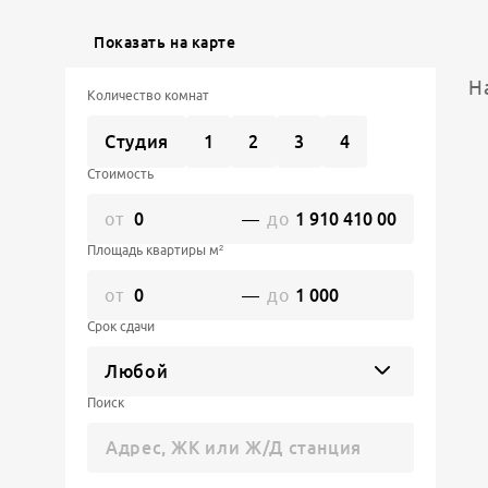
Показать на карте
Н
Количество комнат
Студия
1
2
3
4
Стоимость
от
—
до
Площадь квартиры м²
от
—
до
Срок сдачи
Любой
Поиск