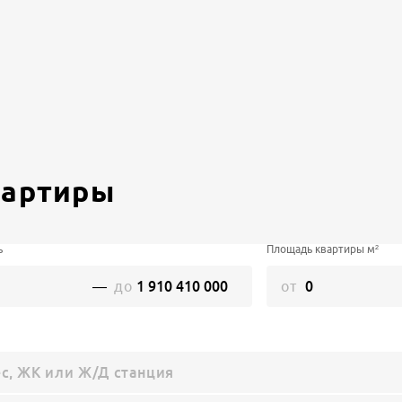
вартиры
ь
Площадь квартиры м²
—
до
от