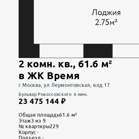
2 комн. кв.
,
61.6
м²
в
ЖК Время
г Москва, ул Лермонтовская, влд 17
Бульвар Рокоссовского
6
мин.
23 475 144
₽
Общая площадь
61.6 м²
Этаж
3 из 9
№ квартиры
229
Корпус
-
Подъезд
-