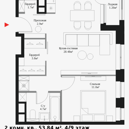
2 комн. кв.
,
53.84
м²,
4
/
9
этаж