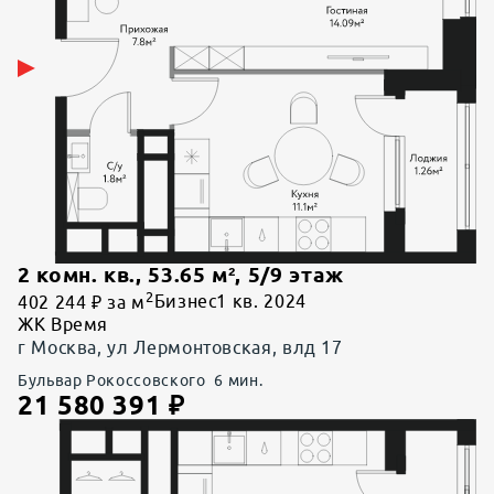
2 комн. кв.
,
53.65
м²,
5
/
9
этаж
2
402 244 ₽ за м
Бизнес
1 кв. 2024
ЖК Время
г Москва, ул Лермонтовская, влд 17
Бульвар Рокоссовского
6
мин.
21 580 391
₽