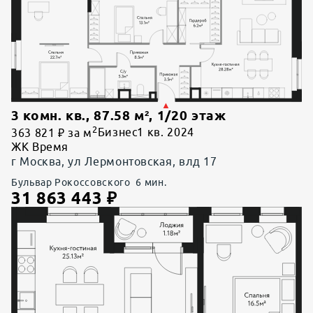
3 комн. кв.
,
87.58
м²,
1
/
20
этаж
2
363 821 ₽ за м
Бизнес
1 кв. 2024
ЖК Время
г Москва, ул Лермонтовская, влд 17
Бульвар Рокоссовского
6
мин.
31 863 443
₽