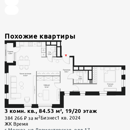
Похожие квартиры
3 комн. кв.
,
84.53
м²,
19
/
20
этаж
2
384 266 ₽ за м
Бизнес
1 кв. 2024
ЖК Время
г Москва, ул Лермонтовская, влд 17