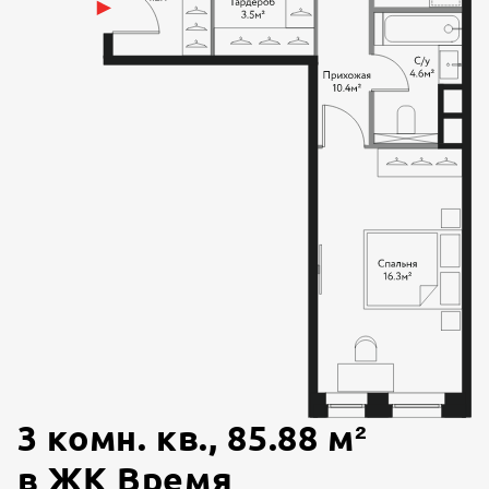
3 комн. кв.
,
85.88
м²
в
ЖК Время