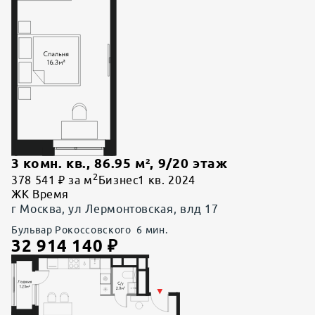
3 комн. кв.
,
86.95
м²,
9
/
20
этаж
2
378 541 ₽ за м
Бизнес
1 кв. 2024
ЖК Время
г Москва, ул Лермонтовская, влд 17
Бульвар Рокоссовского
6
мин.
32 914 140
₽