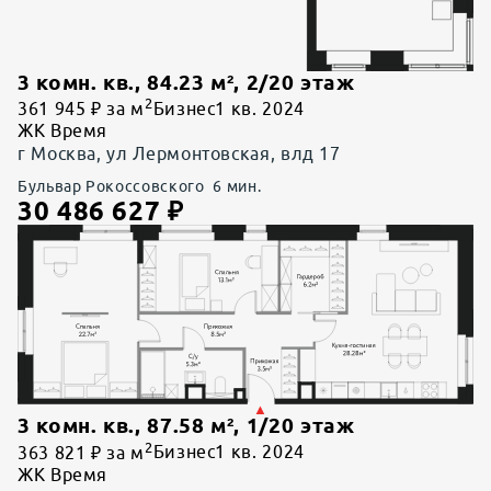
3 комн. кв.
,
84.23
м²,
2
/
20
этаж
2
361 945 ₽ за м
Бизнес
1 кв. 2024
ЖК Время
г Москва, ул Лермонтовская, влд 17
Бульвар Рокоссовского
6
мин.
30 486 627
₽
3 комн. кв.
,
87.58
м²,
1
/
20
этаж
2
363 821 ₽ за м
Бизнес
1 кв. 2024
ЖК Время