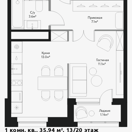
1 комн. кв.
,
35.94
м²,
13
/
20
этаж