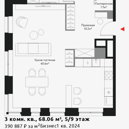
3 комн. кв.
,
68.06
м²,
5
/
9
этаж
2
390 887 ₽ за м
Бизнес
1 кв. 2024