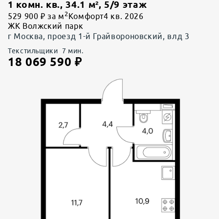
1 комн. кв.
,
34.1
м²,
5
/
9
этаж
2
529 900 ₽ за м
Комфорт
4 кв. 2026
ЖК Волжский парк
г Москва, проезд 1-й Грайвороновский, влд 3
Текстильщики
7
мин.
18 069 590
₽