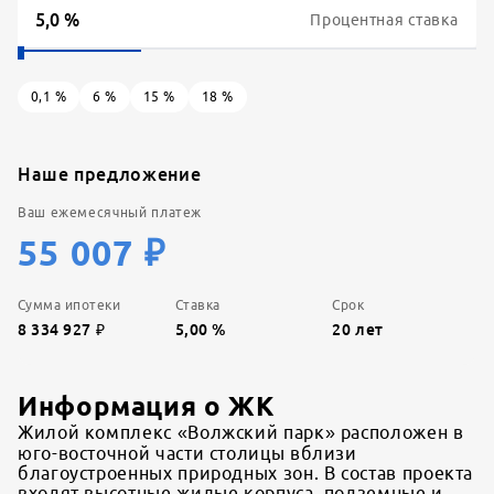
Процентная ставка
0,1
%
6
%
15
%
18
%
Наше предложение
Ваш ежемесячный платеж
55 007
₽
Сумма ипотеки
Ставка
Срок
8 334 927
₽
5,00
%
20
лет
Информация о ЖК
Жилой комплекс «Волжский парк» расположен в
юго-восточной части столицы вблизи
благоустроенных природных зон. В состав проекта
входят высотные жилые корпуса, подземные и