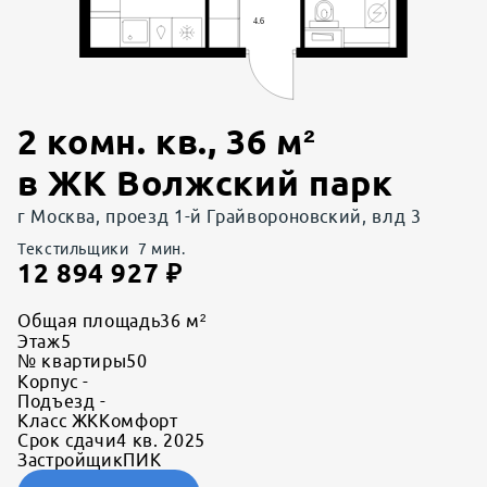
2 комн. кв.
,
36
м²
в
ЖК Волжский парк
г Москва, проезд 1-й Грайвороновский, влд 3
Текстильщики
7
мин.
12 894 927
₽
Общая площадь
36 м²
Этаж
5
№ квартиры
50
Корпус
-
Подъезд
-
Класс ЖК
Комфорт
Срок сдачи
4 кв. 2025
Застройщик
ПИК