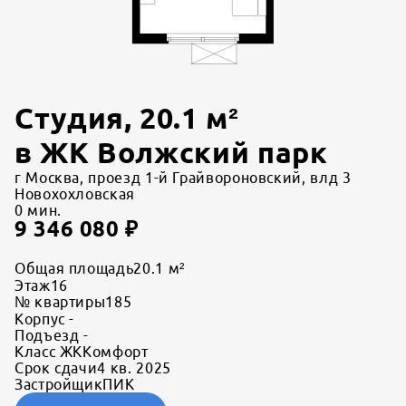
Студия
,
20.1
м²
в
ЖК Волжский парк
г Москва, проезд 1-й Грайвороновский, влд 3
Новохохловская
0
мин.
9 346 080
₽
Общая площадь
20.1 м²
Этаж
16
№ квартиры
185
Корпус
-
Подъезд
-
Класс ЖК
Комфорт
Срок сдачи
4 кв. 2025
Застройщик
ПИК