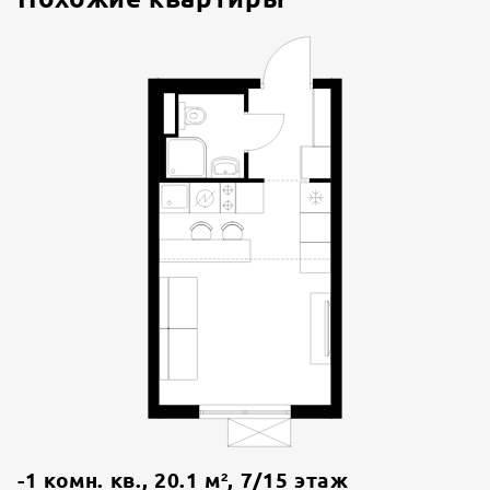
-1 комн. кв.
,
20.1
м²,
7
/
15
этаж