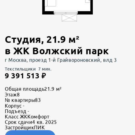
Студия
,
21.9
м²
в
ЖК Волжский парк
г Москва, проезд 1-й Грайвороновский, влд 3
Текстильщики
7
мин.
9 391 513
₽
Общая площадь
21.9 м²
Этаж
8
№ квартиры
83
Корпус
-
Подъезд
-
Класс ЖК
Комфорт
Срок сдачи
4 кв. 2025
Застройщик
ПИК