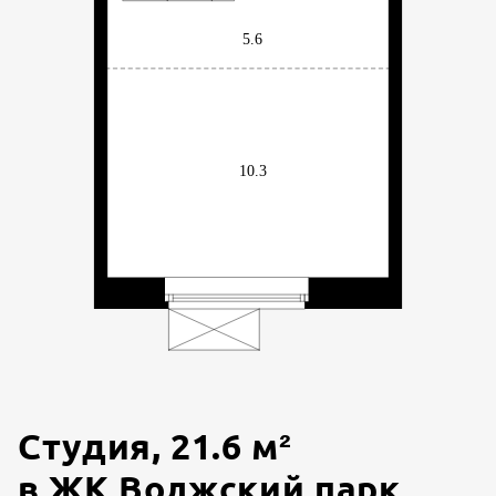
Студия
,
21.6
м²
в
ЖК Волжский парк