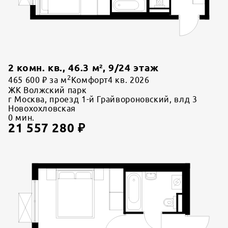
2 комн. кв.
,
46.3
м²,
9
/
24
этаж
2
465 600 ₽ за м
Комфорт
4 кв. 2026
ЖК Волжский парк
г Москва, проезд 1-й Грайвороновский, влд 3
Новохохловская
0
мин.
21 557 280
₽