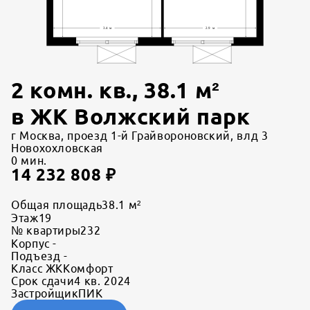
2 комн. кв.
,
38.1
м²
в
ЖК Волжский парк
г Москва, проезд 1-й Грайвороновский, влд 3
Новохохловская
0
мин.
14 232 808
₽
Общая площадь
38.1 м²
Этаж
19
№ квартиры
232
Корпус
-
Подъезд
-
Класс ЖК
Комфорт
Срок сдачи
4 кв. 2024
Застройщик
ПИК