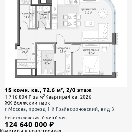
1S комн. кв.
,
72.6
м²,
2
/
0
этаж
2
1 716 804 ₽ за м
Квартира
4 кв. 2026
ЖК Волжский парк
г Москва, проезд 1-й Грайвороновский, влд 3
Новохохловская
0
мин.
0
мин.
124 640 000
₽
Квартиры в новостройках