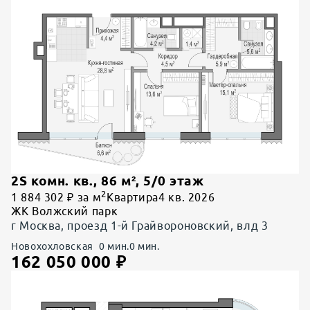
2S комн. кв.
,
86
м²,
5
/
0
этаж
2
1 884 302 ₽ за м
Квартира
4 кв. 2026
ЖК Волжский парк
г Москва, проезд 1-й Грайвороновский, влд 3
Новохохловская
0
мин.
0
мин.
162 050 000
₽