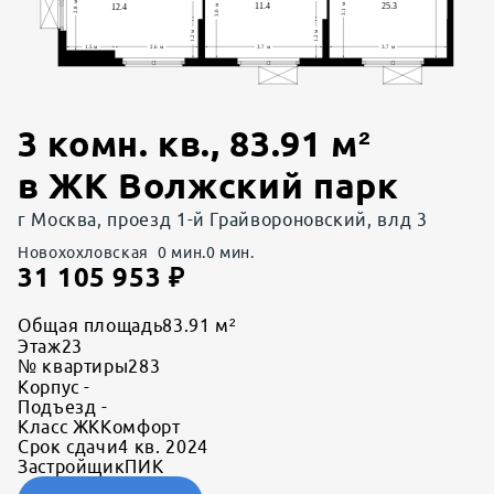
3 комн. кв.
,
83.91
м²
в
ЖК Волжский парк
г Москва, проезд 1-й Грайвороновский, влд 3
Новохохловская
0
мин.
0
мин.
31 105 953
₽
Общая площадь
83.91 м²
Этаж
23
№ квартиры
283
Корпус
-
Подъезд
-
Класс ЖК
Комфорт
Срок сдачи
4 кв. 2024
Застройщик
ПИК