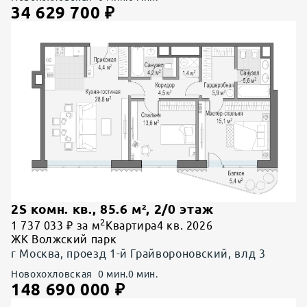
34 629 700
₽
2S комн. кв.
,
85.6
м²,
2
/
0
этаж
2
1 737 033 ₽ за м
Квартира
4 кв. 2026
ЖК Волжский парк
г Москва, проезд 1-й Грайвороновский, влд 3
Новохохловская
0
мин.
0
мин.
148 690 000
₽