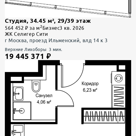
Студия
,
34.45
м²,
29
/
39
этаж
2
564 452 ₽ за м
Бизнес
3 кв. 2026
ЖК Селигер Сити
г Москва, проезд Ильменский, влд 14 к 3
Верхние Лихоборы
3
мин.
19 445 371
₽