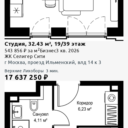
Студия
,
32.43
м²,
19
/
39
этаж
2
543 856 ₽ за м
Бизнес
3 кв. 2026
ЖК Селигер Сити
г Москва, проезд Ильменский, влд 14 к 3
Верхние Лихоборы
3
мин.
17 637 250
₽