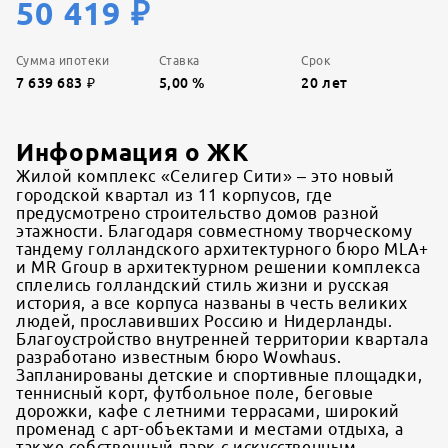
50 419
₽
Сумма ипотеки
Ставка
Срок
7 639 683
₽
5,00
%
20
лет
Информация о ЖК
Жилой комплекс «Селигер Сити» – это новый
городской квартал из 11 корпусов, где
предусмотрено строительство домов разной
этажности. Благодаря совместному творческому
тандему голландского архитектурного бюро MLA+
и MR Group в архитектурном решении комплекса
сплелись голландский стиль жизни и русская
история, а все корпуса названы в честь великих
людей, прославивших Россию и Нидерланды.
Благоустройство внутренней территории квартала
разработано известным бюро Wowhaus.
Запланированы детские и спортивные площадки,
теннисный корт, футбольное поле, беговые
дорожки, кафе с летними террасами, широкий
променад с арт-объектами и местами отдыха, а
также собственный парк с искусственным