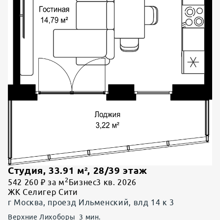
Студия
,
33.91
м²,
28
/
39
этаж
2
542 260 ₽ за м
Бизнес
3 кв. 2026
ЖК Селигер Сити
г Москва, проезд Ильменский, влд 14 к 3
Верхние Лихоборы
3
мин.