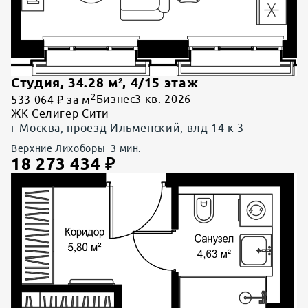
Студия
,
34.28
м²,
4
/
15
этаж
2
533 064 ₽ за м
Бизнес
3 кв. 2026
ЖК Селигер Сити
г Москва, проезд Ильменский, влд 14 к 3
Верхние Лихоборы
3
мин.
18 273 434
₽