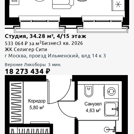
Студия
,
34.28
м²,
4
/
15
этаж
2
533 064 ₽ за м
Бизнес
3 кв. 2026
ЖК Селигер Сити
г Москва, проезд Ильменский, влд 14 к 3
Верхние Лихоборы
3
мин.
18 273 434
₽