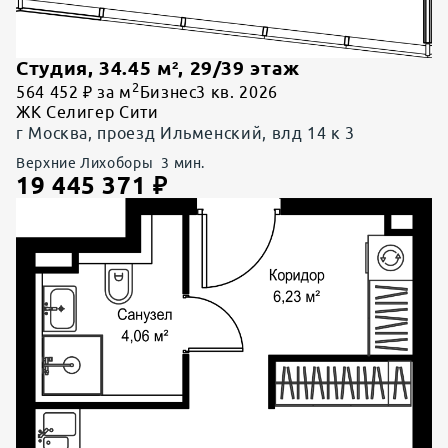
Студия
,
34.45
м²,
29
/
39
этаж
2
564 452 ₽ за м
Бизнес
3 кв. 2026
ЖК Селигер Сити
г Москва, проезд Ильменский, влд 14 к 3
Верхние Лихоборы
3
мин.
19 445 371
₽