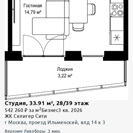
Студия
,
33.91
м²,
28
/
39
этаж
2
542 260 ₽ за м
Бизнес
3 кв. 2026
ЖК Селигер Сити
г Москва, проезд Ильменский, влд 14 к 3
Верхние Лихоборы
3
мин.