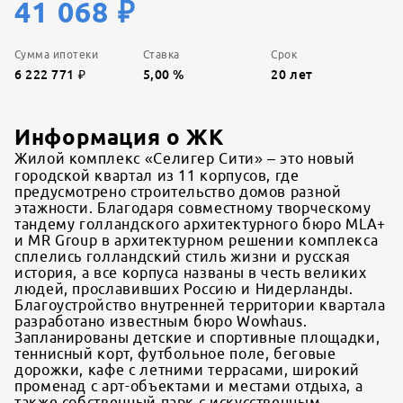
41 068
₽
Сумма ипотеки
Ставка
Срок
6 222 771
₽
5,00
%
20
лет
Информация о ЖК
Жилой комплекс «Селигер Сити» – это новый
городской квартал из 11 корпусов, где
предусмотрено строительство домов разной
этажности. Благодаря совместному творческому
тандему голландского архитектурного бюро MLA+
и MR Group в архитектурном решении комплекса
сплелись голландский стиль жизни и русская
история, а все корпуса названы в честь великих
людей, прославивших Россию и Нидерланды.
Благоустройство внутренней территории квартала
разработано известным бюро Wowhaus.
Запланированы детские и спортивные площадки,
теннисный корт, футбольное поле, беговые
дорожки, кафе с летними террасами, широкий
променад с арт-объектами и местами отдыха, а
также собственный парк с искусственным