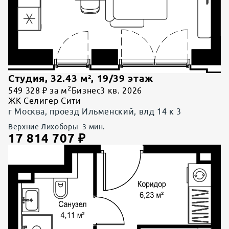
Студия
,
32.43
м²,
19
/
39
этаж
2
549 328 ₽ за м
Бизнес
3 кв. 2026
ЖК Селигер Сити
г Москва, проезд Ильменский, влд 14 к 3
Верхние Лихоборы
3
мин.
17 814 707
₽