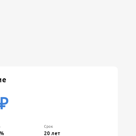
ие
₽
а
Срок
%
20
лет