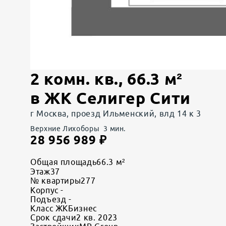
2 комн. кв.
,
66.3
м²
в
ЖК Селигер Сити
г Москва, проезд Ильменский, влд 14 к 3
Верхние Лихоборы
3
мин.
28 956 989
₽
Общая площадь
66.3 м²
Этаж
37
№ квартиры
277
Корпус
-
Подъезд
-
Класс ЖК
Бизнес
Срок сдачи
2 кв. 2023