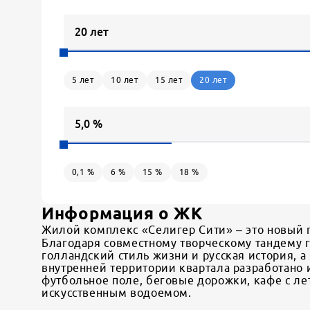
5
лет
10
лет
15
лет
20
лет
0,1
%
6
%
15
%
18
%
Информация о ЖК
Жилой комплекс «Селигер Сити» – это новый г
Благодаря совместному творческому тандему 
голландский стиль жизни и русская история, 
внутренней территории квартала разработано
футбольное поле, беговые дорожки, кафе с ле
искусственным водоемом.