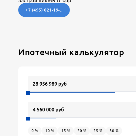
Застройщик
MR Group
+7 (495) 021-19-..
Ипотечный калькулятор
0
%
10
%
15
%
20
%
25
%
30
%