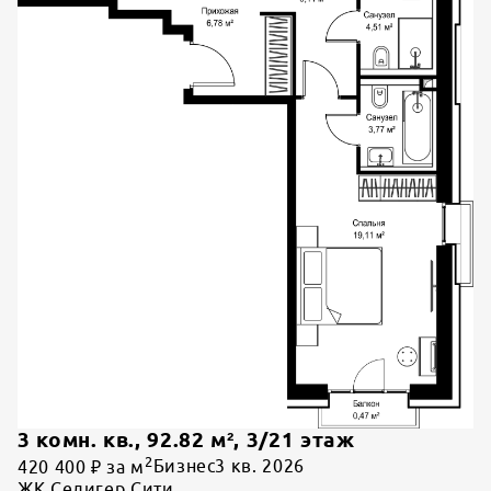
3 комн. кв.
,
92.82
м²,
3
/
21
этаж
2
420 400 ₽ за м
Бизнес
3 кв. 2026
ЖК Селигер Сити