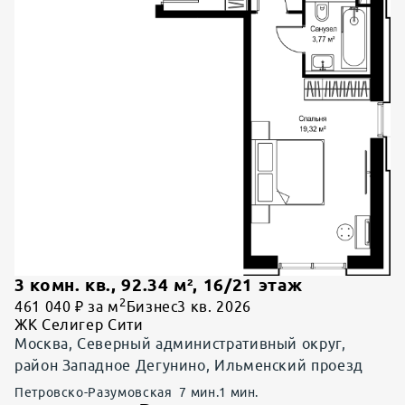
3 комн. кв.
,
92.34
м²,
16
/
21
этаж
2
461 040 ₽ за м
Бизнес
3 кв. 2026
ЖК Селигер Сити
Москва, Северный административный округ,
район Западное Дегунино, Ильменский проезд
Петровско-Разумовская
7
мин.
1
мин.