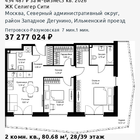
454 487 ₽ за м
Бизнес
3 кв. 2026
ЖК Селигер Сити
Москва, Северный административный округ,
район Западное Дегунино, Ильменский проезд
Петровско-Разумовская
7
мин.
1
мин.
37 277 024
₽
2 комн. кв.
,
80.68
м²,
28
/
39
этаж