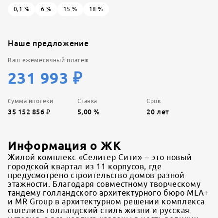
0,1
%
6
%
15
%
18
%
Наше предложение
Ваш ежемесячный платеж
231 993
₽
Сумма ипотеки
Ставка
Срок
35 152 856
₽
5,00
%
20
лет
Информация о ЖК
Жилой комплекс «Селигер Сити» – это новый
городской квартал из 11 корпусов, где
предусмотрено строительство домов разной
этажности. Благодаря совместному творческому
тандему голландского архитектурного бюро MLA+
и MR Group в архитектурном решении комплекса
сплелись голландский стиль жизни и русская