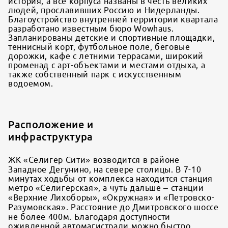
история, а все корпуса названы в честь великих
людей, прославивших Россию и Нидерланды.
Благоустройство внутренней территории квартала
разработано известным бюро Wowhaus.
Запланированы детские и спортивные площадки,
теннисный корт, футбольное поле, беговые
дорожки, кафе с летними террасами, широкий
променад с арт-объектами и местами отдыха, а
также собственный парк с искусственным
водоемом.
Расположение и
инфраструктура
ЖК «Селигер Сити» возводится в районе
Западное Дегунино, на севере столицы. В 7-10
минутах ходьбы от комплекса находится станция
метро «Селигерская», а чуть дальше – станции
«Верхние Лихоборы», «Окружная» и «Петровско-
Разумовская». Расстояние до Дмитровского шоссе
не более 400м. Благодаря доступности
оживленной автомагистрали можно быстро