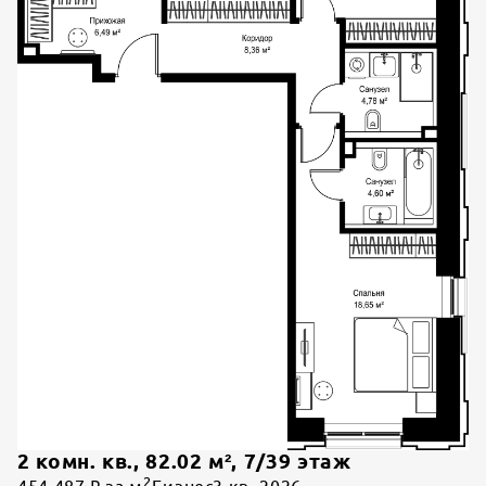
2 комн. кв.
,
82.02
м²,
7
/
39
этаж
2