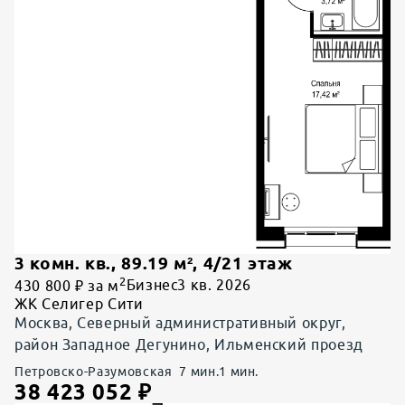
3 комн. кв.
,
89.19
м²,
4
/
21
этаж
2
430 800 ₽ за м
Бизнес
3 кв. 2026
ЖК Селигер Сити
Москва, Северный административный округ,
район Западное Дегунино, Ильменский проезд
Петровско-Разумовская
7
мин.
1
мин.
38 423 052
₽