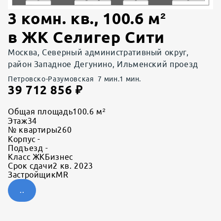
3 комн. кв.
,
100.6
м²
в
ЖК Селигер Сити
Москва, Северный административный округ,
район Западное Дегунино, Ильменский проезд
Петровско-Разумовская
7
мин.
1
мин.
39 712 856
₽
Общая площадь
100.6 м²
Этаж
34
№ квартиры
260
Корпус
-
Подъезд
-
Класс ЖК
Бизнес
Срок сдачи
2 кв. 2023
Застройщик
MR
..