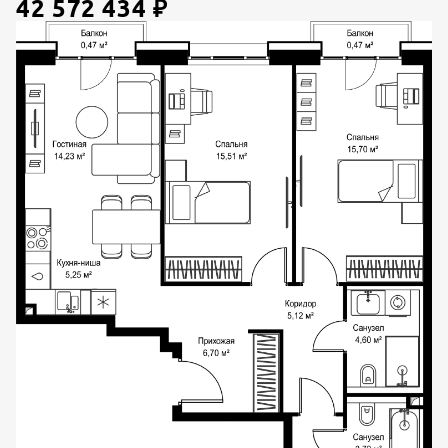
42 572 434
₽