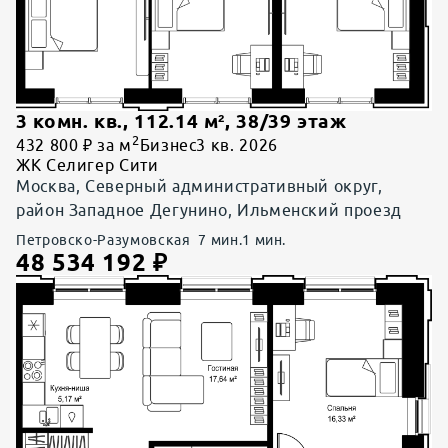
3 комн. кв.
,
112.14
м²,
38
/
39
этаж
2
432 800 ₽ за м
Бизнес
3 кв. 2026
ЖК Селигер Сити
Москва, Северный административный округ,
район Западное Дегунино, Ильменский проезд
Петровско-Разумовская
7
мин.
1
мин.
48 534 192
₽