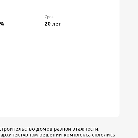
а
Срок
%
20
лет
строительство домов разной этажности.
в архитектурном решении комплекса сплелись