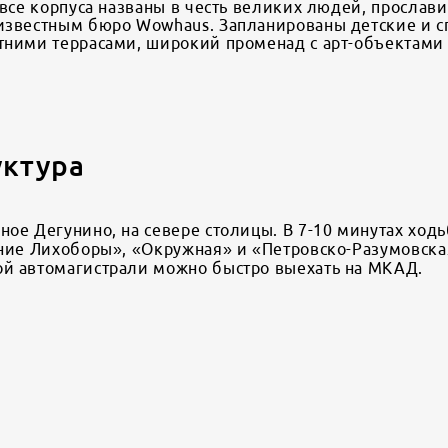
а все корпуса названы в честь великих людей, просла
 известным бюро Wowhaus. Запланированы детские и с
тними террасами, широкий променад с арт-объектами и
уктура
ое Дегунино, на севере столицы. В 7-10 минутах ход
хние Лихоборы», «Окружная» и «Петровско-Разумовска
ой автомагистрали можно быстро выехать на МКАД.