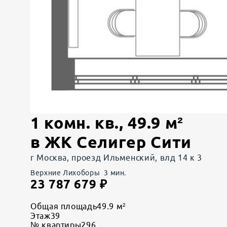
1 комн. кв.
,
49.9
м²
в
ЖК Селигер Сити
г Москва, проезд Ильменский, влд 14 к 3
Верхние Лихоборы
3
мин.
23 787 679
₽
Общая площадь
49.9 м²
Этаж
39
№ квартиры
296