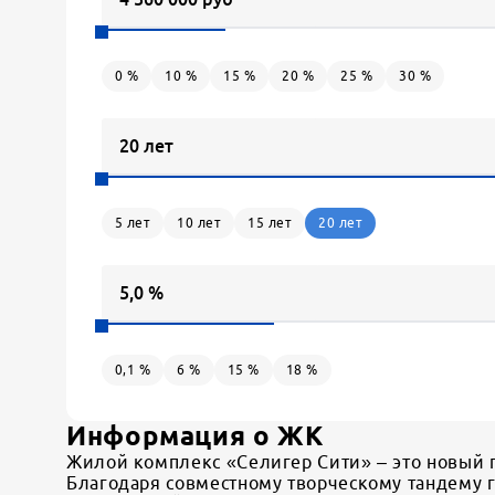
0
%
10
%
15
%
20
%
25
%
30
%
5
лет
10
лет
15
лет
20
лет
0,1
%
6
%
15
%
18
%
Информация о ЖК
Жилой комплекс «Селигер Сити» – это новый г
Благодаря совместному творческому тандему 