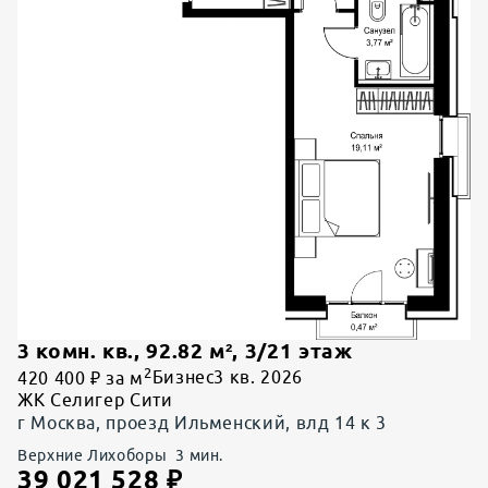
3 комн. кв.
,
92.82
м²,
3
/
21
этаж
2
420 400 ₽ за м
Бизнес
3 кв. 2026
ЖК Селигер Сити
г Москва, проезд Ильменский, влд 14 к 3
Верхние Лихоборы
3
мин.
39 021 528
₽