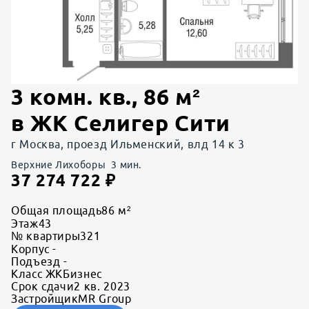
3 комн. кв.
,
86
м²
в
ЖК Селигер Сити
г Москва, проезд Ильменский, влд 14 к 3
Верхние Лихоборы
3
мин.
37 274 722
₽
Общая площадь
86 м²
Этаж
43
№ квартиры
321
Корпус
-
Подъезд
-
Класс ЖК
Бизнес
Срок сдачи
2 кв. 2023
Застройщик
MR Group