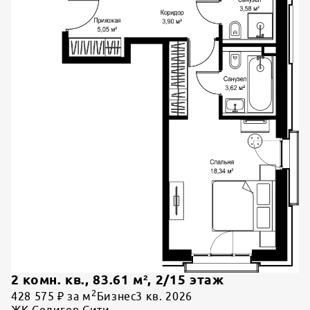
2 комн. кв.
,
83.61
м²,
2
/
15
этаж
2
428 575 ₽ за м
Бизнес
3 кв. 2026