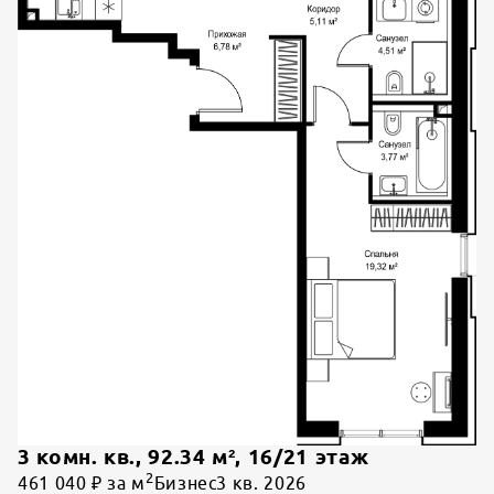
3 комн. кв.
,
92.34
м²,
16
/
21
этаж
2
461 040 ₽ за м
Бизнес
3 кв. 2026