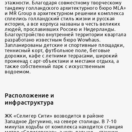
этажности. Благодаря совместному творческому
тандему голландского архитектурного бюро MLA+
и MR Group в архитектурном решении комплекса
сплелись голландский стиль жизни и русская
история, а все корпуса названы в честь великих
людей, прославивших Россию и Нидерланды.
Благоустройство внутренней территории квартала
разработано известным бюро Wowhaus.
Запланированы детские и спортивные площадки,
теннисный корт, футбольное поле, беговые
дорожки, кафе с летними террасами, широкий
променад с арт-объектами и местами отдыха, а
также собственный парк с искусственным
водоемом.
Расположение и
инфраструктура
ЖК «Селигер Сити» возводится в районе
Западное Дегунино, на севере столицы. В 7-10
минутах ходьбы от комплекса находится станция
метро «Селигерская», а чуть дальше – станции