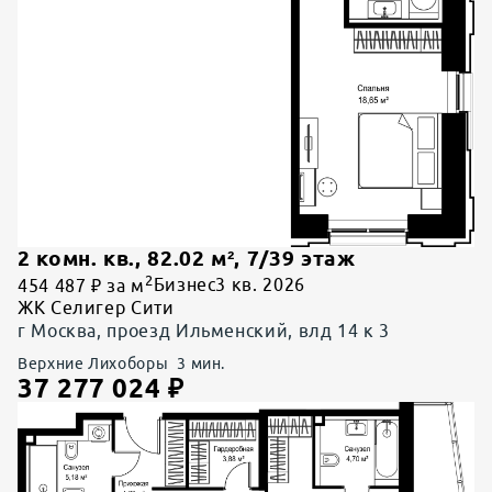
2 комн. кв.
,
82.02
м²,
7
/
39
этаж
2
454 487 ₽ за м
Бизнес
3 кв. 2026
ЖК Селигер Сити
г Москва, проезд Ильменский, влд 14 к 3
Верхние Лихоборы
3
мин.
37 277 024
₽