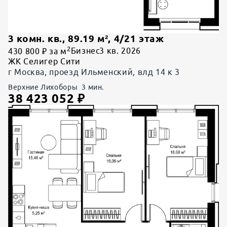
3 комн. кв.
,
89.19
м²,
4
/
21
этаж
2
430 800 ₽ за м
Бизнес
3 кв. 2026
ЖК Селигер Сити
г Москва, проезд Ильменский, влд 14 к 3
Верхние Лихоборы
3
мин.
38 423 052
₽