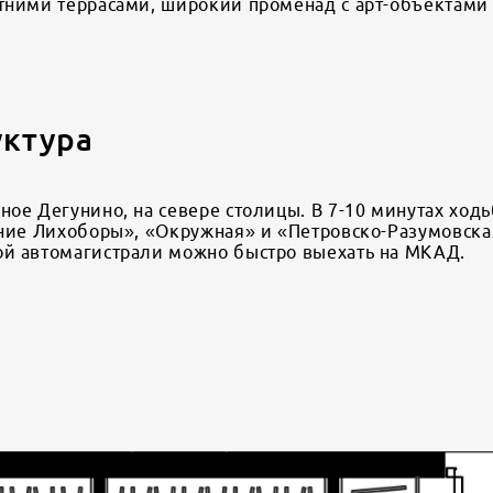
тними террасами, широкий променад с арт-объектами и
уктура
ое Дегунино, на севере столицы. В 7-10 минутах ход
хние Лихоборы», «Окружная» и «Петровско-Разумовска
ой автомагистрали можно быстро выехать на МКАД.