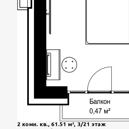
2 комн. кв.
,
61.51
м²,
3
/
21
этаж