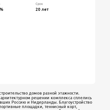
а
Срок
%
20
лет
строительство домов разной этажности.
в архитектурном решении комплекса сплелись
вивших Россию и Нидерланды. Благоустройство
портивные площадки, теннисный корт,