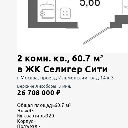
2 комн. кв.
,
60.7
м²
в
ЖК Селигер Сити
г Москва, проезд Ильменский, влд 14 к 3
Верхние Лихоборы
3
мин.
26 708 000
₽
Общая площадь
60.7 м²
Этаж
43
№ квартиры
320
Корпус
-
Подъезд
-