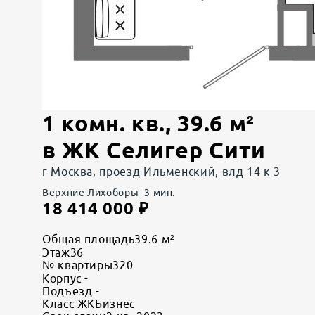
1 комн. кв.
,
39.6
м²
в
ЖК Селигер Сити
г Москва, проезд Ильменский, влд 14 к 3
Верхние Лихоборы
3
мин.
18 414 000
₽
Общая площадь
39.6 м²
Этаж
36
№ квартиры
320
Корпус
-
Подъезд
-
Класс ЖК
Бизнес