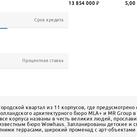
13 854 000
₽
5,00
Срок кредита
Процентная ставка
ородской квартал из 11 корпусов, где предусмотрено 
голландского архитектурного бюро MLA+ и MR Group 
а все корпуса названы в честь великих людей, просла
 известным бюро Wowhaus. Запланированы детские и с
тними террасами, широкий променад с арт-объектами и