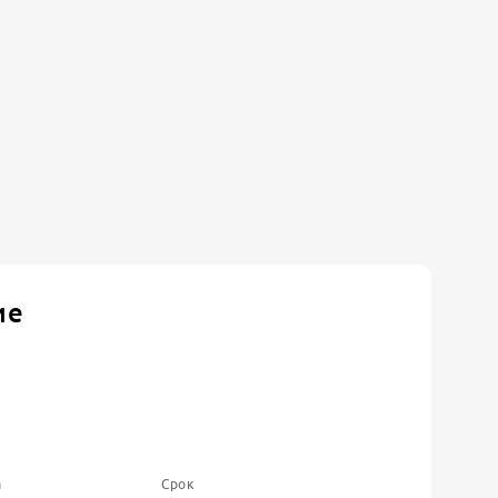
ие
а
Срок