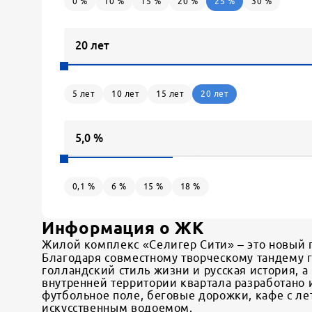
0
%
10
%
15
%
20
%
25
%
30
%
5
лет
10
лет
15
лет
20
лет
0,1
%
6
%
15
%
18
%
Информация о ЖК
Жилой комплекс «Селигер Сити» – это новый г
Благодаря совместному творческому тандему 
голландский стиль жизни и русская история, 
внутренней территории квартала разработано
футбольное поле, беговые дорожки, кафе с ле
искусственным водоемом.