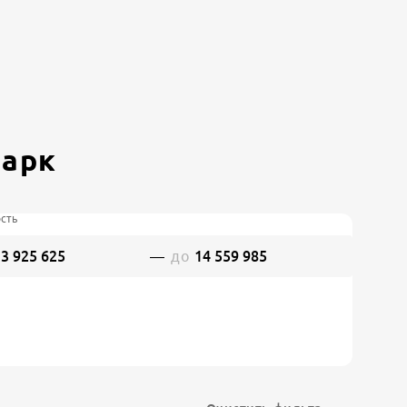
Парк
сть
—
до