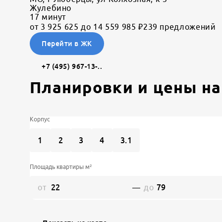
Жулебино
17
минут
от 3 925 625 до 14 559 985 ₽
239 предложений
Перейти в ЖК
+7 (495) 967-13-..
Планировки и цены н
Корпус
1
2
3
4
3.1
Площадь квартиры м²
от
—
до