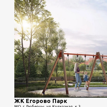
ЖК Егорово Парк
МО, г Люберцы, ул Колхозная, к 3