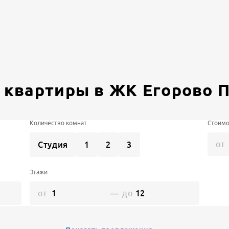
а квартиры в
ЖК Егорово 
Количество комнат
Стоимо
от
Студия
1
2
3
Этажи
от
—
до