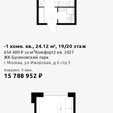
-1 комн. кв.
,
24.12
м²,
19
/
20
этаж
2
654 600 ₽ за м
Комфорт
2 кв. 2027
ЖК Бусиновский парк
г Москва, ул Ижорская, д 6 стр 5
Ховрино
9
мин.
15 788 952
₽