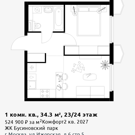
1 комн. кв.
,
34.3
м²,
23
/
24
этаж
2
524 900 ₽ за м
Комфорт
2 кв. 2027
ЖК Бусиновский парк
г Москва, ул Ижорская, д 6 стр 5