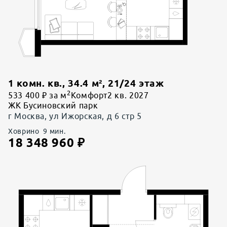
1 комн. кв.
,
34.4
м²,
21
/
24
этаж
2
533 400 ₽ за м
Комфорт
2 кв. 2027
ЖК Бусиновский парк
г Москва, ул Ижорская, д 6 стр 5
Ховрино
9
мин.
18 348 960
₽