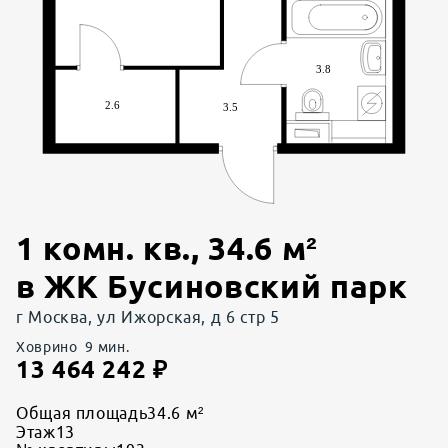
1 комн. кв.
,
34.6
м²
в
ЖК Бусиновский парк
г Москва, ул Ижорская, д 6 стр 5
Ховрино
9
мин.
13 464 242
₽
Общая площадь
34.6 м²
Этаж
13