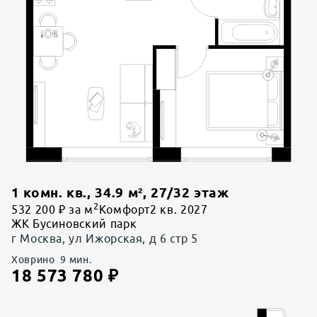
1 комн. кв.
,
34.9
м²,
27
/
32
этаж
2
532 200 ₽ за м
Комфорт
2 кв. 2027
ЖК Бусиновский парк
г Москва, ул Ижорская, д 6 стр 5
Ховрино
9
мин.
18 573 780
₽