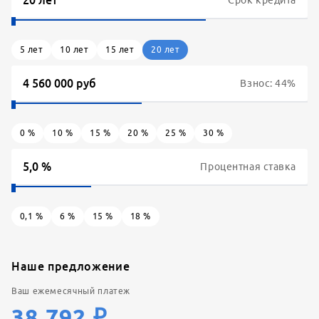
Срок кредита
5
лет
10
лет
15
лет
20
лет
Взнос:
44
%
0
%
10
%
15
%
20
%
25
%
30
%
Процентная ставка
0,1
%
6
%
15
%
18
%
Наше предложение
Ваш ежемесячный платеж
38 792
₽