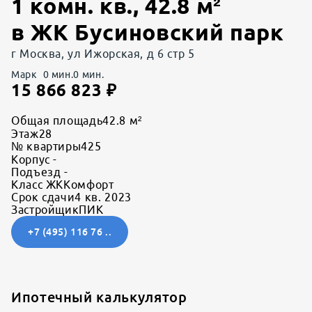
1 комн. кв.
,
42.8
м²
в
ЖК Бусиновский парк
г Москва, ул Ижорская, д 6 стр 5
Марк
0
мин.
0
мин.
15 866 823
₽
Общая площадь
42.8 м²
Этаж
28
№ квартиры
425
Корпус
-
Подъезд
-
Класс ЖК
Комфорт
Срок сдачи
4 кв. 2023
Застройщик
ПИК
+7 (495) 116 76 ..
Ипотечный калькулятор