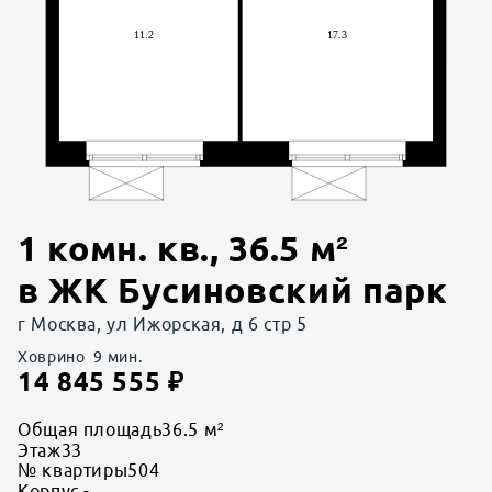
1 комн. кв.
,
36.5
м²
в
ЖК Бусиновский парк
г Москва, ул Ижорская, д 6 стр 5
Ховрино
9
мин.
14 845 555
₽
Общая площадь
36.5 м²
Этаж
33
№ квартиры
504
Корпус
-