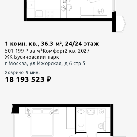
1 комн. кв.
,
36.3
м²,
24
/
24
этаж
2
501 199 ₽ за м
Комфорт
2 кв. 2027
ЖК Бусиновский парк
г Москва, ул Ижорская, д 6 стр 5
Ховрино
9
мин.
18 193 523
₽