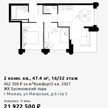
2 комн. кв.
,
47.4
м²,
16
/
32
этаж
2
462 500 ₽ за м
Комфорт
2 кв. 2027
ЖК Бусиновский парк
г Москва, ул Ижорская, д 6 стр 5
Ховрино
9
мин.
21 922 500
₽