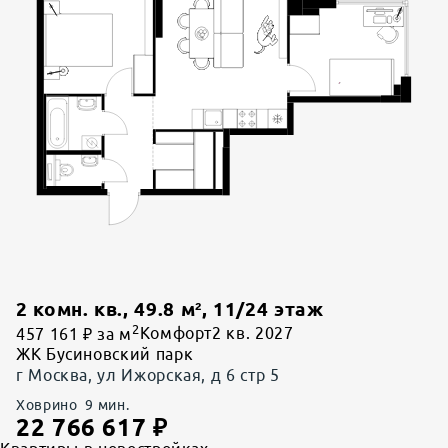
2 комн. кв.
,
49.8
м²,
11
/
24
этаж
2
457 161 ₽ за м
Комфорт
2 кв. 2027
ЖК Бусиновский парк
г Москва, ул Ижорская, д 6 стр 5
Ховрино
9
мин.
22 766 617
₽