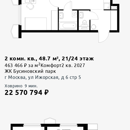
2 комн. кв.
,
48.7
м²,
21
/
24
этаж
2
463 466 ₽ за м
Комфорт
2 кв. 2027
ЖК Бусиновский парк
г Москва, ул Ижорская, д 6 стр 5
Ховрино
9
мин.
22 570 794
₽