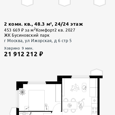
2 комн. кв.
,
48.3
м²,
24
/
24
этаж
2
453 669 ₽ за м
Комфорт
2 кв. 2027
ЖК Бусиновский парк
г Москва, ул Ижорская, д 6 стр 5
Ховрино
9
мин.
21 912 212
₽