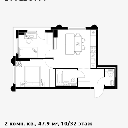
2 комн. кв.
,
47.9
м²,
10
/
32
этаж