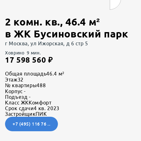
2 комн. кв.
,
46.4
м²
в
ЖК Бусиновский парк
г Москва, ул Ижорская, д 6 стр 5
Ховрино
9
мин.
17 598 560
₽
Общая площадь
46.4 м²
Этаж
32
№ квартиры
488
Корпус
-
Подъезд
-
Класс ЖК
Комфорт
Срок сдачи
4 кв. 2023
Застройщик
ПИК
+7 (495) 116 76 ..