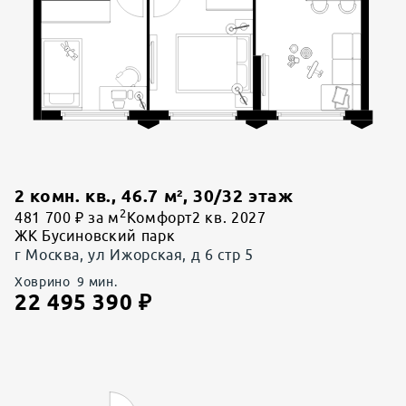
2 комн. кв.
,
46.7
м²,
30
/
32
этаж
2
481 700 ₽ за м
Комфорт
2 кв. 2027
ЖК Бусиновский парк
г Москва, ул Ижорская, д 6 стр 5
Ховрино
9
мин.
22 495 390
₽