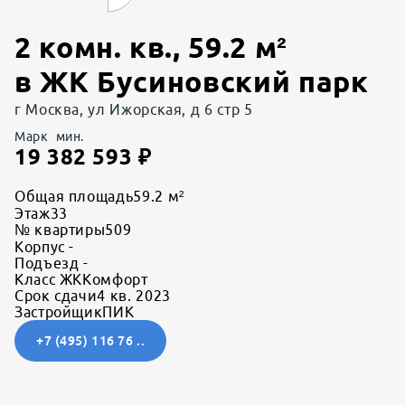
2 комн. кв.
,
59.2
м²
в
ЖК Бусиновский парк
г Москва, ул Ижорская, д 6 стр 5
Марк
мин.
19 382 593
₽
Общая площадь
59.2 м²
Этаж
33
№ квартиры
509
Корпус
-
Подъезд
-
Класс ЖК
Комфорт
Срок сдачи
4 кв. 2023
Застройщик
ПИК
+7 (495) 116 76 ..