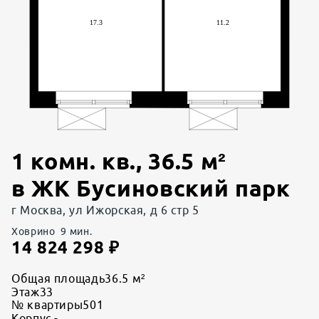
1 комн. кв.
,
36.5
м²
в
ЖК Бусиновский парк
г Москва, ул Ижорская, д 6 стр 5
Ховрино
9
мин.
14 824 298
₽
Общая площадь
36.5 м²
Этаж
33
№ квартиры
501
Корпус
-