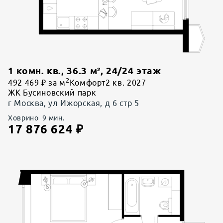
1 комн. кв.
,
36.3
м²,
24
/
24
этаж
2
492 469 ₽ за м
Комфорт
2 кв. 2027
ЖК Бусиновский парк
г Москва, ул Ижорская, д 6 стр 5
Ховрино
9
мин.
17 876 624
₽