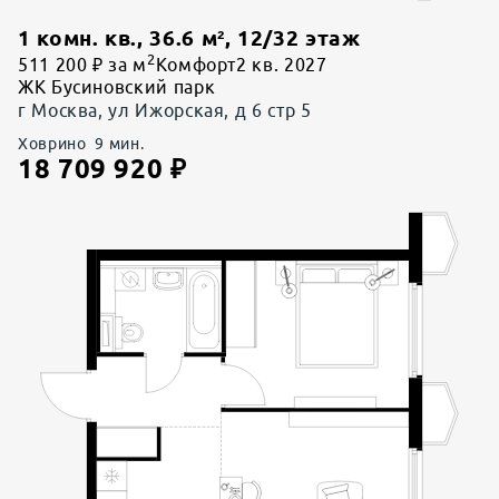
1 комн. кв.
,
36.6
м²,
12
/
32
этаж
2
511 200 ₽ за м
Комфорт
2 кв. 2027
ЖК Бусиновский парк
г Москва, ул Ижорская, д 6 стр 5
Ховрино
9
мин.
18 709 920
₽