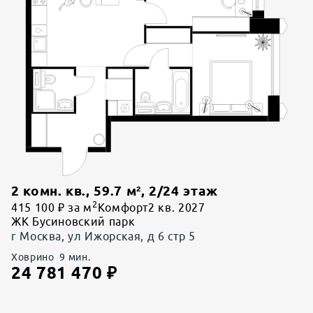
2 комн. кв.
,
59.7
м²,
2
/
24
этаж
2
415 100 ₽ за м
Комфорт
2 кв. 2027
ЖК Бусиновский парк
г Москва, ул Ижорская, д 6 стр 5
Ховрино
9
мин.
24 781 470
₽