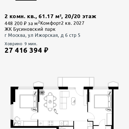
2 комн. кв.
,
61.17
м²,
20
/
20
этаж
2
448 200 ₽ за м
Комфорт
2 кв. 2027
ЖК Бусиновский парк
г Москва, ул Ижорская, д 6 стр 5
Ховрино
9
мин.
27 416 394
₽