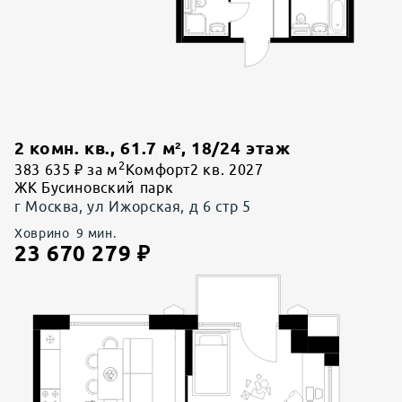
2 комн. кв.
,
61.7
м²,
18
/
24
этаж
2
383 635 ₽ за м
Комфорт
2 кв. 2027
ЖК Бусиновский парк
г Москва, ул Ижорская, д 6 стр 5
Ховрино
9
мин.
23 670 279
₽