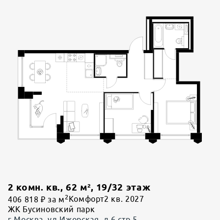
2 комн. кв.
,
62
м²,
19
/
32
этаж
2
406 818 ₽ за м
Комфорт
2 кв. 2027
ЖК Бусиновский парк
г Москва, ул Ижорская, д 6 стр 5