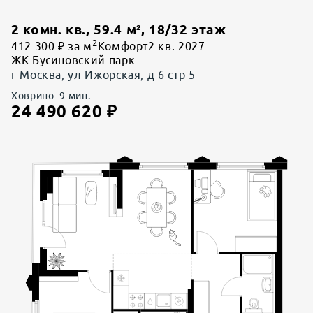
2 комн. кв.
,
59.4
м²,
18
/
32
этаж
2
412 300 ₽ за м
Комфорт
2 кв. 2027
ЖК Бусиновский парк
г Москва, ул Ижорская, д 6 стр 5
Ховрино
9
мин.
24 490 620
₽