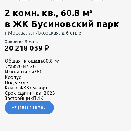
2 комн. кв.
,
60.8
м²
в
ЖК Бусиновский парк
г Москва, ул Ижорская, д 6 стр 5
Ховрино
9
мин.
20 218 039
₽
Общая площадь
60.8 м²
Этаж
20 из 20
№ квартиры
280
Корпус
-
Подъезд
-
Класс ЖК
Комфорт
Срок сдачи
4 кв. 2023
Застройщик
ПИК
+7 (495) 116 76 ..