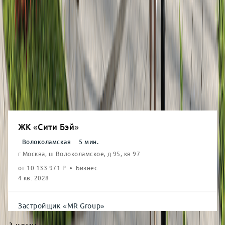
1-комн.
от
36.5
м²
от
12,88
млн
2-комн.
от
52.3
м²
от
17,11
млн
3-комн.
от
71.6
м²
от
22,13
млн
4-комн.
от
95.0
м²
от
30,16
млн
ЖК «Сити Бэй»
Волоколамская
5
мин.
г Москва, ш Волоколамское, д 95, кв 97
от
10 133 971
₽
Бизнес
4 кв. 2028
Застройщик
«
MR Group
»