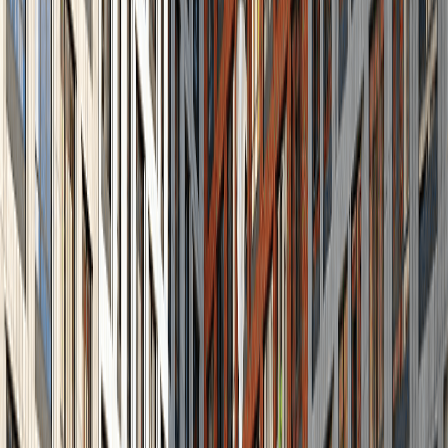
0
%
10
%
15
%
20
%
25
%
30
%
Процентная ставка
0,1
%
6
%
15
%
18
%
Наше предложение
Ваш ежемесячный платеж
46 570
₽
Сумма ипотеки
Ставка
Срок
7 056 534
₽
5,00
%
20
лет