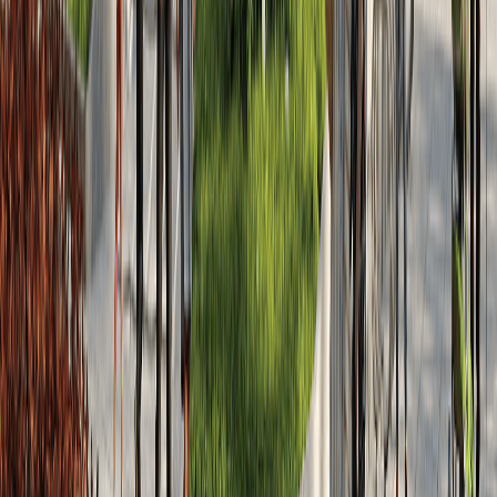
2
2022
Январь
Похожие ЖК
Смотреть все
Студия
от
32.4
м²
от
17,64
млн
1-комн.
от
38.3
м²