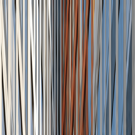
Новостройки
Квартиры
Новостройки на карте
Новостройки
Квартиры
Новостройки на карте
СК Мята
Выбрать квартиру
+7 (495) 967-13-..
Ближайшее метро
Хорошёвская
Срок сдачи
1 кв. 2023
Класс
Бизнес
Застройщик
ГК Самолет
Расположение
г Москва, ул 1-я Магистральная,