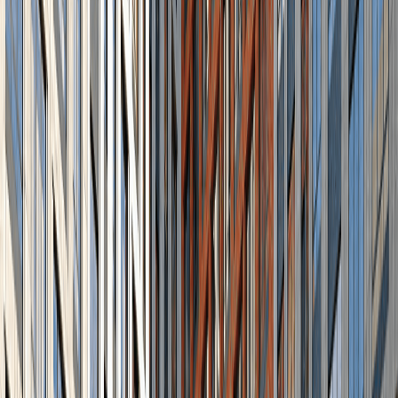
Квартиры от застройщика
Все
17
кв.
Корпус
1
17
кв.
Студия
от 24.60 м²
от 10.56 млн ₽
3
шт.
1-комнатные
от 33.60 м²
от 13.88 млн ₽
2
шт.
2-комнатные
от 44.30 м²
от 14.60 млн ₽