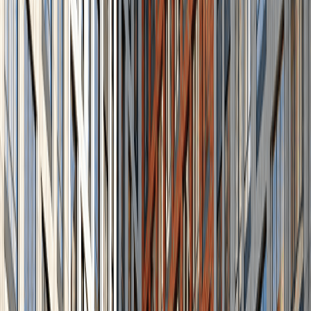
возводящийся в одном из активных районов
Москвы, в непосредственной близости от
основного делового центра «Москва-Сити».
Жильцам будет доступен круглосуточный
консьерж-сервис, который решит любые задачи
за короткий срок.
Благоустройство