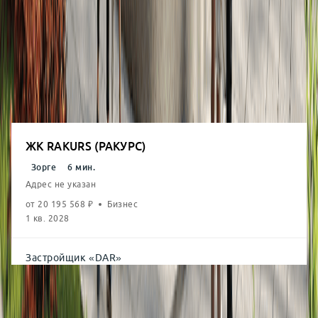
2-комн.
от
51.9
м²
от
29,25
млн
3-комн.
от
73.3
м²
от
39,91
млн
4-комн.
от
101.8
м²
от
51,25
млн
ЖК RAKURS (РАКУРС)
Зорге
6
мин.
Адрес не указан
от
20 195 568
₽
Бизнес
1 кв. 2028
Застройщик
«
DAR
»
Студия
от
21.9
м²
от
10,13
млн