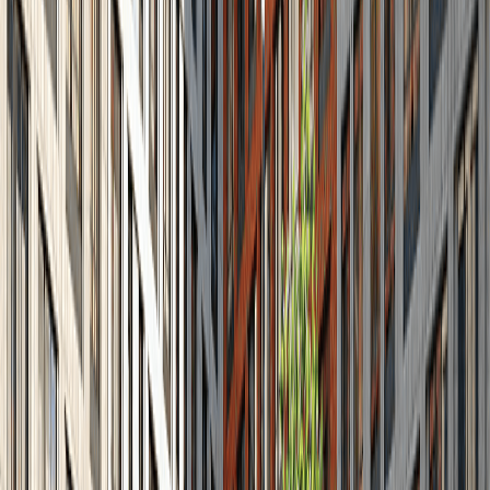
Расположение и
инфраструктура
СК «Мята» расположен всего в нескольких
минутах на машине от делового мира столицы. В
шаговой доступности находятся несколько
станций метро: «Хорошёвская», «Полежаевская»,
«Беговая», «Хорошёво», станции МЦК. В
непосредственной близости проходят
Кутузовский и Ленинградский проспекты. Дорога
до ТТК займет на автомобиле от 5-10 минут.
Ход строительства
Срок сдачи ЖК:
3 кв. 2026 г.