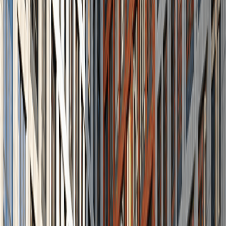
Входная группа
Ипотечный калькулятор
Стоимость недвижимости
Срок кредита
5
лет
10
лет
15
лет
20
лет
Взнос:
39
%