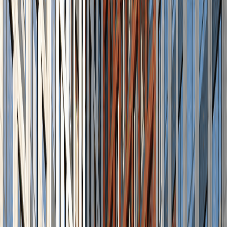
д 25
Хорошёвская
10
минут
Срок сдачи
1 кв. 2023
Класс
Бизнес
Этажность
22
Корпусов
1
Варианты парковки
нет
Тип дома
Монолитный
Высота потолков
до 3.75 м