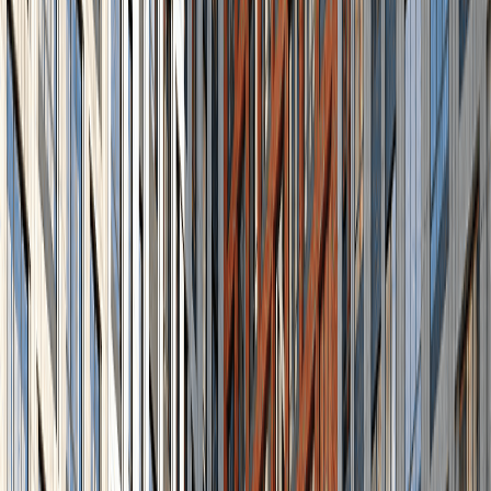
8
шт.
3-комнатные
от 71.20 м²
от 21.04 млн ₽
4
шт.
Смотреть все квартиры в этом ЖК
Посмотреть все квартиры
Информация о ЖК
Сити-комплекс «Мята» – это новый
индивидуальный проект бизнес-класса,