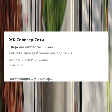
от
20,42
млн
2-комн.
от
57.7
м²
от
28,60
млн
3-комн.
от
89.2
м²
от
38,42
млн
ЖК Селигер Сити
Верхние Лихоборы
3
мин.
г Москва, проезд Ильменский, влд 14 к 3
от
17 637 250
₽
Бизнес
3 кв. 2026
Застройщик
«
MR Group
»
Студия
от
28.7
м²
от
20,20
млн
1-комн.
от
33.9
м²
от
22,42
млн