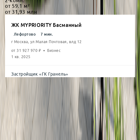
2-комн.
от
59.1
м²
от
31,93
млн
ЖК MYPRIORITY Басманный
Лефортово
7
мин.
г Москва, ул Малая Почтовая, влд 12
от
31 927 970
₽
Бизнес
1 кв. 2025
Застройщик
«
ГК Гранель
»
СК Мята
+7 (495) 967-13-..
Выбрать квартиру
Главная