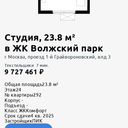
Студия
,
23.8
м²
в
ЖК Волжский парк
г Москва, проезд 1-й Грайвороновский, влд 3
Текстильщики
7
мин.
9 727 461
₽
Общая площадь
23.8 м²
Этаж
24
№ квартиры
292
Корпус
-
Подъезд
-
Класс ЖК
Комфорт
Срок сдачи
4 кв. 2025
Застройщик
ПИК