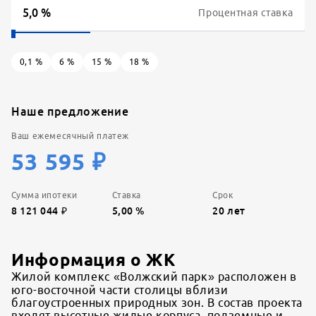
Процентная ставка
0,1
%
6
%
15
%
18
%
Наше предложение
Ваш ежемесячный платеж
53 595
₽
Сумма ипотеки
Ставка
Срок
8 121 044
₽
5,00
%
20
лет
Информация о ЖК
Жилой комплекс «Волжский парк» расположен в
юго-восточной части столицы вблизи
благоустроенных природных зон. В состав проекта
входят высотные жилые корпуса, подземные и