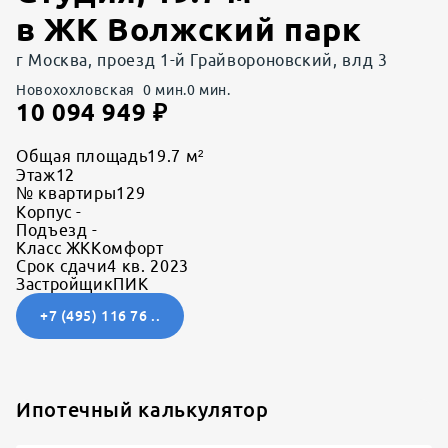
в
ЖК Волжский парк
г Москва, проезд 1-й Грайвороновский, влд 3
Новохохловская
0
мин.
0
мин.
10 094 949
₽
Общая площадь
19.7 м²
Этаж
12
№ квартиры
129
Корпус
-
Подъезд
-
Класс ЖК
Комфорт
Срок сдачи
4 кв. 2023
Застройщик
ПИК
+7 (495) 116 76 ..
Ипотечный калькулятор