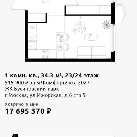
1 комн. кв.
,
34.3
м²,
23
/
24
этаж
2
515 900 ₽ за м
Комфорт
2 кв. 2027
ЖК Бусиновский парк
г Москва, ул Ижорская, д 6 стр 5
Ховрино
9
мин.
17 695 370
₽