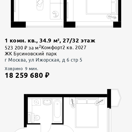
1 комн. кв.
,
34.9
м²,
27
/
32
этаж
2
523 200 ₽ за м
Комфорт
2 кв. 2027
ЖК Бусиновский парк
г Москва, ул Ижорская, д 6 стр 5
Ховрино
9
мин.
18 259 680
₽