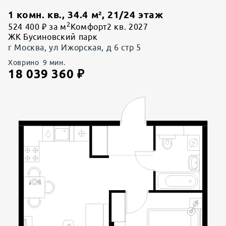
1 комн. кв.
,
34.4
м²,
21
/
24
этаж
2
524 400 ₽ за м
Комфорт
2 кв. 2027
ЖК Бусиновский парк
г Москва, ул Ижорская, д 6 стр 5
Ховрино
9
мин.
18 039 360
₽