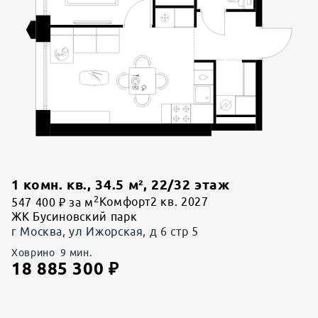
1 комн. кв.
,
34.5
м²,
22
/
32
этаж
2
547 400 ₽ за м
Комфорт
2 кв. 2027
ЖК Бусиновский парк
г Москва, ул Ижорская, д 6 стр 5
Ховрино
9
мин.
18 885 300
₽