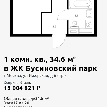
1 комн. кв.
,
34.6
м²
в
ЖК Бусиновский парк
г Москва, ул Ижорская, д 6 стр 5
Ховрино
9
мин.
13 004 821
₽
Общая площадь
34.6 м²
Этаж
17 из 20